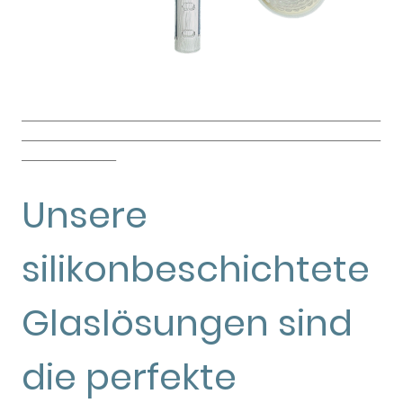
_________________________________________________________
_________________________________________________________
_______________
Unsere
silikonbeschichtete
Glaslösungen sind
die perfekte